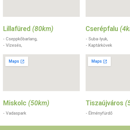
Lillafüred
(80km)
Cserépfalu
(4
- Cseppkőbarlang,
- Suba-lyuk,
- Vízesés,
- Kaptárkövek
Miskolc
(50km)
Tiszaújváros
(
- Vadaspark
- Élményfürdő