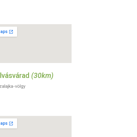
ilvásvárad
(30km)
zalajka-völgy