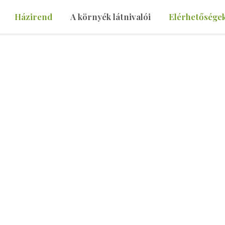
Házirend
A környék látnivalói
Elérhetősége
alói