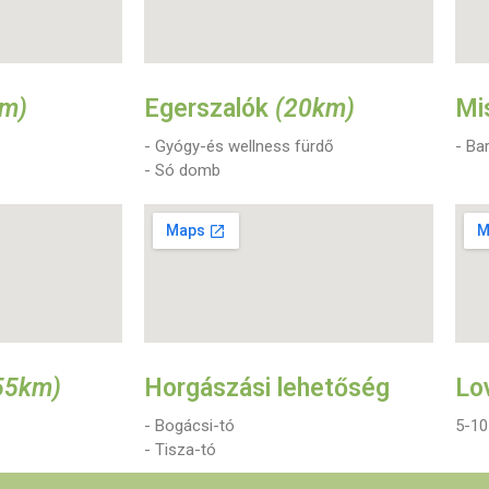
km)
Egerszalók
(20km)
Mi
- Gyógy-és wellness fürdő
- Ba
- Só domb
55km)
Horgászási lehetőség
Lo
- Bogácsi-tó
5-10
- Tisza-tó