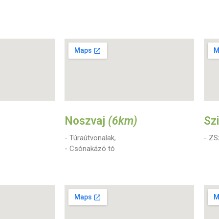
Noszvaj
(6km)
Sz
- Túraútvonalak,
- ZS
- Csónakázó tó