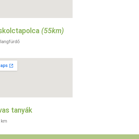
skolctapolca
(55km)
rlangfürdő
vas tanyák
 km