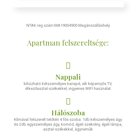
NTAK reg.szám:MA19004900 Magánszálláshely
Apartman felszereltsége:
Nappali
kihúzható kétszemélyes kanapé, sík képernyős TV,
étkezőasztal-székekkel, ingyenes WIFI használat
Hálószoba
Klímával felszerelt tetőtéri 4 fős szoba: 1db kétszemélyes ágy
és 2db egyszemélyes ágy, komód, éjjeli szekrény, éjjeli lámpa,
asztal-székekkel, ágyneműk