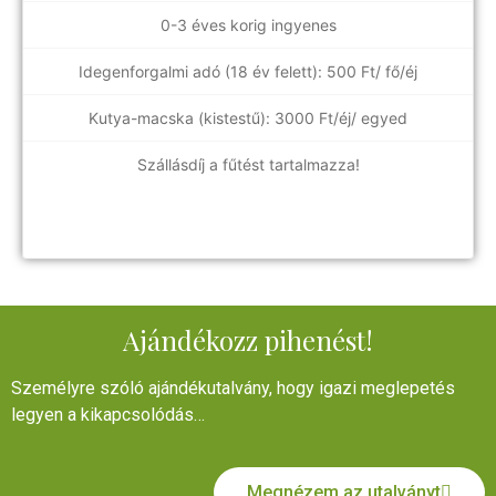
0-3 éves korig ingyenes
Idegenforgalmi adó (18 év felett): 500 Ft/ fő/éj
Kutya-macska (kistestű): 3000 Ft/éj/ egyed
Szállásdíj a fűtést tartalmazza!
Ajándékozz pihenést!
Személyre szóló ajándékutalvány, hogy igazi meglepetés
legyen a kikapcsolódás…
Megnézem az utalványt