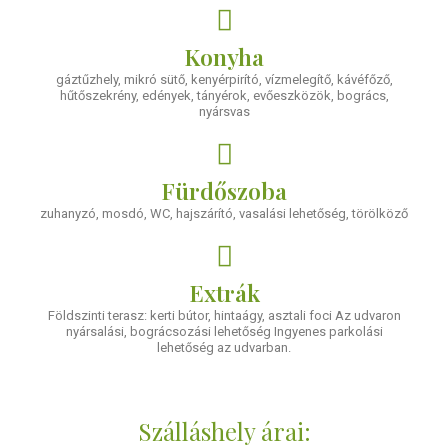
Konyha
gáztűzhely, mikró sütő, kenyérpirító, vízmelegítő, kávéfőző,
hűtőszekrény, edények, tányérok, evőeszközök, bogrács,
nyársvas
Fürdőszoba
zuhanyzó, mosdó, WC, hajszárító, vasalási lehetőség, törölköző
Extrák
Földszinti terasz: kerti bútor, hintaágy, asztali foci Az udvaron
nyársalási, bográcsozási lehetőség Ingyenes parkolási
lehetőség az udvarban.
Szálláshely árai: